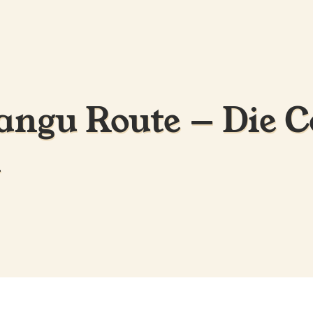
ngu Route — Die C
i