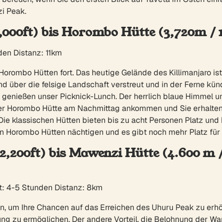
i Peak.
,000ft) bis Horombo Hütte (3,720m / 1
den Distanz: 11km
rombo Hütten fort. Das heutige Gelände des Killimanjaro is
d über die felsige Landschaft verstreut und in der Ferne kü
enießen unser Picknick-Lunch. Der herrlich blaue Himmel un
der Horombo Hütte am Nachmittag ankommen und Sie erhalten 
 Die klassischen Hütten bieten bis zu acht Personen Platz u
 Horombo Hütten nächtigen und es gibt noch mehr Platz für 
2,200ft) bis Mawenzi Hütte (4.600 m 
t: 4-5 Stunden Distanz: 8km
eren, um Ihre Chancen auf das Erreichen des Uhuru Peak zu er
g zu ermöglichen. Der andere Vorteil, die Belohnung der Wan