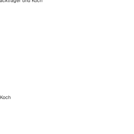
päckträger und Koch
 Koch