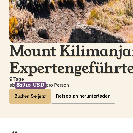
Mount Kilimanja
Expertengeführte
9 Tage
$1910 USD
ab
pro Person
Reiseplan herunterladen