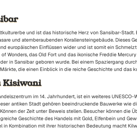
ibar
lturerbe und ist das historische Herz von Sansibar-Stadt. E
asare und atemberaubenden Korallensteingebäude. Dieses Ge
und europäischen Einflüssen wider und ist somit ein Schmelzt
 of Wonders, das Old Fort und das ikonische Freddie Mercur
 der in Sansibar geboren wurde. Bei einem Spaziergang durch
ärkte, die einen Einblick in die reiche Geschichte und das ku
 Kisiwani
andelszentrum im 14. Jahrhundert, ist ein weiteres UNESCO-We
ieser antiken Stadt gehören beeindruckende Bauwerke wie d
e Können der Zeit unter Beweis stellen. Besucher können die 
greiche Geschichte des Handels mit Gold, Elfenbein und Gewü
nsel in Kombination mit ihrer historischen Bedeutung macht Ki