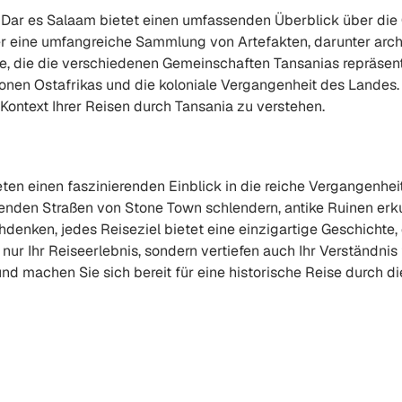
Dar es Salaam bietet einen umfassenden Überblick über die 
 eine umfangreiche Sammlung von Artefakten, darunter arch
, die die verschiedenen Gemeinschaften Tansanias repräsen
ationen Ostafrikas und die koloniale Vergangenheit des Lande
ontext Ihrer Reisen durch Tansania zu verstehen.
eten einen faszinierenden Einblick in die reiche Vergangenhe
erenden Straßen von Stone Town schlendern, antike Ruinen erk
enken, jedes Reiseziel bietet eine einzigartige Geschichte, 
 nur Ihr Reiseerlebnis, sondern vertiefen auch Ihr Verständni
 und machen Sie sich bereit für eine historische Reise durch d