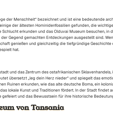
iege der Menschheit“ bezeichnet und ist eine bedeutende arch
inige der ältesten Hominidenfossilien gefunden, die wichtige
ie Schlucht erkunden und das Olduvai Museum besuchen, in 
n der Gegend gemachten Entdeckungen ausgestellt sind. Wen
aft genießen und gleichzeitig die tiefgründige Geschichte d
pielt hat.
tadt und das Zentrum des ostafrikanischen Sklavenhandels, is
et übersetzt „leg dein Herz nieder“ und spiegelt das emotio
chen Ruinen erkunden, wie das alte deutsche Boma, ein kolo
 das lokale Kunst und Traditionen fördert. In der Stadt find
rbe gefeiert und das Bewusstsein für ihre historische Bedeutun
eum von Tansania